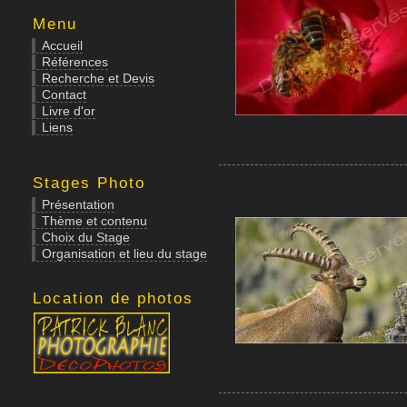
Menu
Accueil
Références
Recherche et Devis
Contact
Livre d'or
Liens
Stages Photo
Présentation
Thème et contenu
Choix du Stage
Organisation et lieu du stage
Location de photos