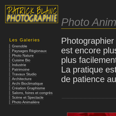
Photo Anim
Photographier 
Les Galeries
Grenoble
est encore plu
Paysages Régionaux
Photo Nature
plus facilemen
Cuisine Bio
Industrie
La pratique es
Patrimoine
Travaux Studio
de patience au
Architecture
Archi Bioclimatique
Création Graphisme
Salons, foires et congrès
Scène et Spectacle
Photo Animalière